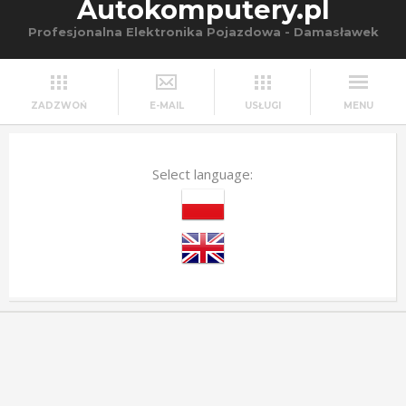
Autokomputery.pl
Profesjonalna Elektronika Pojazdowa - Damasławek
ZADZWOŃ
E-MAIL
USŁUGI
MENU
Select language: