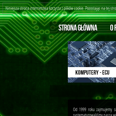
Niniejsza strona internetowa korzysta z plików cookie. Pozostając na tej st
STRONA GŁÓWNA
O 
KOMPUTERY - ECU
Od 1999 roku zajmujemy si
systematyzowaliśmy naszą wi