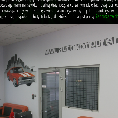
pozwalają nam na szybką i trafną diagnozę, a co za tym idzie fachową pomo
ości nawiązaliśmy współpracę z wieloma autoryzowanymi jak i nieautoryzowan
jącym się zespołem młodych ludzi, dla których praca jest pasją.
Zapraszamy do