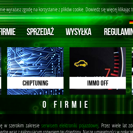
ronie wyrażasz zgodę na korzystanie z plików cookie. Dowiedz się więcej
klikając t
FIRMIE
SPRZEDAŻ
WYSYŁKA
REGULAMI
CHIPTUNING
immo off
O FIRMIE
ę w szerokim zakresie
serwisem elektroniki pojazdowej
. Przez wiele lat z
edzę wraz z galopującym rozwojem tej dziedziny. Nasze umiejętności w połącz