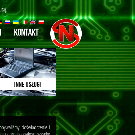
utaj
.
N
KONTAKT
INNE USŁUGI
dobywaliśmy doświadczenie i
eniu z profesjonalnym wysoko