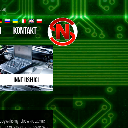
utaj
.
N
KONTAKT
INNE USŁUGI
dobywaliśmy doświadczenie i
eniu z profesjonalnym wysoko