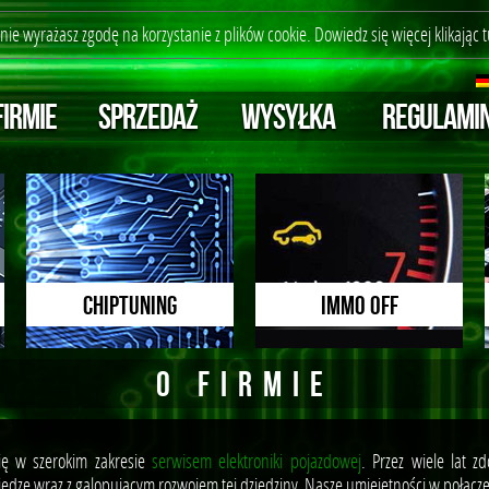
ronie wyrażasz zgodę na korzystanie z plików cookie. Dowiedz się więcej
klikając t
FIRMIE
SPRZEDAŻ
WYSYŁKA
REGULAMI
CHIPTUNING
immo off
O FIRMIE
ę w szerokim zakresie
serwisem elektroniki pojazdowej
. Przez wiele lat z
edzę wraz z galopującym rozwojem tej dziedziny. Nasze umiejętności w połącz