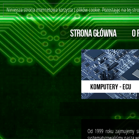
Niniejsza strona internetowa korzysta z plików cookie. Pozostając na tej st
STRONA GŁÓWNA
O 
KOMPUTERY - ECU
Od 1999 roku zajmujemy si
systematyzowaliśmy naszą wi