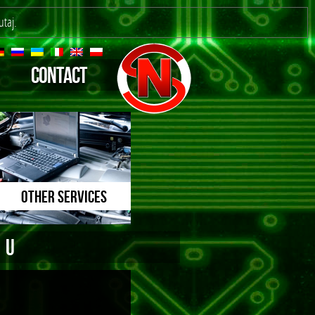
utaj
.
CONTACT
OTHER SERVICES
CU