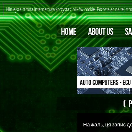
Niniejsza strona internetowa korzysta z plików cookie. Pozostając na tej st
HOME
ABOUT US
SA
AUTO COMPUTERS - ECU
(
На жаль, ця запис д