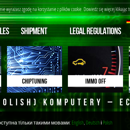
ronie wyrażasz zgodę na korzystanie z plików cookie. Dowiedz się więcej
klikając t
LES
SHIPMENT
LEGAL REGULATIONS
CHIPTUNING
immo off
POLISH) KOMPUTERY – E
оступна тільки такими мовами:
English
,
Deutsch
і
Polish